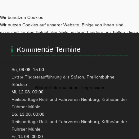
Wir benutzen Cookies
Wir nutzen Cookies auf unserer Website. Einige von ihnen sind
essenziell für den Betrieb der Seite, während andere uns helfen, diese
Website und die Nutzererfahrung zu verbessern (Tracking Cookies).
Sie können selbst entscheiden, ob Sie die Cookies zulassen möchten.
Kommende Termine
Bitte beachten Sie, dass bei einer Ablehnung womöglich nicht mehr
alle Funktionalitäten der Seite zur Verfügung stehen.
So, 09.08. 15:00
-
Akzeptieren
Ablehnen
Letzte Theateraufführung der Saison, Freilichtbühne
Stöckse
Weitere Informationen
|
Impressum
Mi, 12.08. 00:00
Reitsporttage Reit- und Fahrverein Nienburg, Krähe/an der
Führser Mühle
Do, 13.08. 00:00
Reitsporttage Reit- und Fahrverein Nienburg, Krähe/an der
Führser Mühle
Fr, 14.08. 00:00