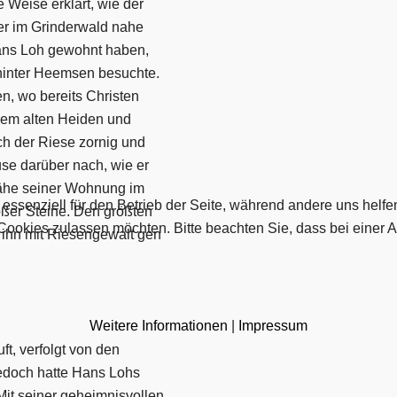
 Weise erklärt, wie der
her im Grinderwald nahe
ans Loh gewohnt haben,
hinter Heemsen besuchte.
en, wo bereits Christen
dem alten Heiden und
ach der Riese zornig und
e darüber nach, wie er
Nähe seiner Wohnung im
 essenziell für den Betrieb der Seite, während andere uns helf
oßer Steine. Den größten
 Cookies zulassen möchten. Bitte beachten Sie, dass bei einer 
 ihn mit Riesengewalt gen
Weitere Informationen
|
Impressum
ft, verfolgt von den
edoch hatte Hans Lohs
it seiner geheimnisvollen