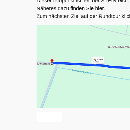
Dieser Infopunkt ist Teil der STEINreic
Näheres dazu
finden Sie hier
.
Zum nächsten Ziel auf der Rundtour klic
Vorheriger Beitrag: Energiepark Stöckse
Zurück