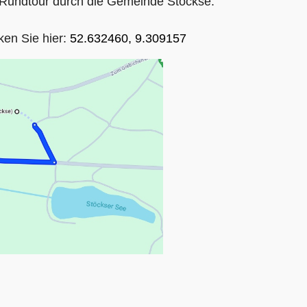
h-Rundtour durch die Gemeinde Stöckse.
ken Sie hier:
52.632460, 9.309157