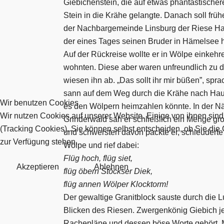
Giebichenstein, die auf etwas phantastischere
Stein in die Krähe gelangte. Danach soll frü
der Nachbargemeinde Linsburg der Riese H
der eines Tages seinen Bruder in Hämelsee 
Auf der Rückreise wollte er in Wölpe einkehr
wohnten. Diese aber waren unfreundlich zu 
wiesen ihn ab. „Das sollt ihr mir büßen”, spr
sann auf dem Weg durch die Krähe nach Haus
Wir benutzen Cookies
es den Wölpern heimzahlen könnte. In der 
Wir nutzen Cookies auf unserer Website. Einige von ihnen sind
Grinderwald sah er schließlich ein Menge gr
(Tracking Cookies). Sie können selbst entscheiden, ob Sie die
und schwersten davon packte er, schleuderte
zur Verfügung stehen.
Wölpe und rief dabei:
Flüg hoch, flüg siet,
Akzeptieren
Ablehnen
flüg öbern Stöckser Diek,
flüg annen Wölper Klocktorm!
Der gewaltige Granitblock sauste durch die Lu
Blicken des Riesen. Zwergenkönig Giebich j
Rachepläne und dessen böse Worte gehört. M