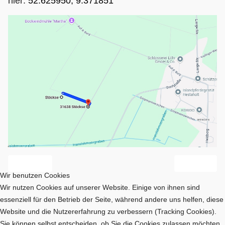
hier:
52.625950, 9.371851
Vorheriger Beitrag: Heidelandschaft
Nächster Beit
Zurück
Weiter
Wir benutzen Cookies
Wir nutzen Cookies auf unserer Website. Einige von ihnen sind
essenziell für den Betrieb der Seite, während andere uns helfen, diese
Website und die Nutzererfahrung zu verbessern (Tracking Cookies).
Sie können selbst entscheiden, ob Sie die Cookies zulassen möchten.