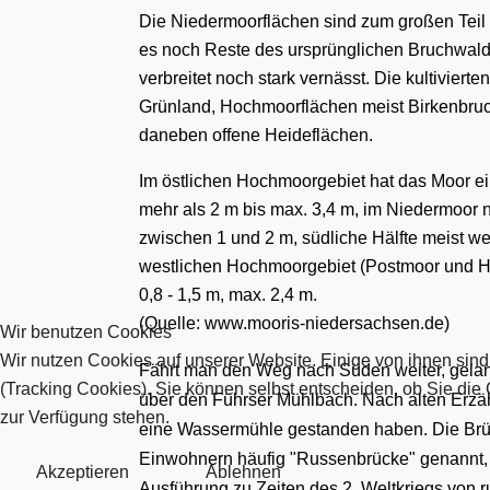
Die
Niedermoorflächen
sind zum
großen
T
eil
es
noch Reste des ursprünglichen Bruchwal
verbreitet noch stark vernä
ss
t.
Die k
ultivierte
n
Grünland, Hochmoorflächen meist Birkenbru
daneben offene Heide
flächen
.
Im östlichen Hochmoorgebiet hat das Moor ei
mehr als 2 m bis max. 3,4 m, im Niedermoor n
zwischen 1 und 2 m, südliche Hälfte meist we
westlichen Hochmoorgebiet (Postmoor und H
0,8 - 1,5 m, max. 2,4 m.
(Quelle: www.mooris-niedersachsen.de)
Wir benutzen Cookies
Wir nutzen Cookies auf unserer Website. Einige von ihnen sind
Fährt man den Weg nach Süden weiter, gelan
(Tracking Cookies). Sie können selbst entscheiden, ob Sie die
über den Führser Mühlbach. Nach alten Erzähl
zur Verfügung stehen.
eine Wassermühle gestanden haben. Die Brü
Einwohnern häufig "Russenbrücke" genannt, w
Akzeptieren
Ablehnen
Ausführung zu Zeiten des 2. Weltkriegs von 