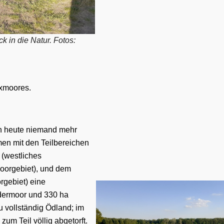
k in die Natur. Fotos:
axmoores.
n heute niemand mehr
en mit den Teilbereichen
(westliches
oorgebiet), und dem
rgebiet) eine
dermoor
und
33
0
ha
 vollständig Ödland; im
 z
um
T
eil
völlig abgetorft.