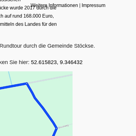
Weitere Informationen
|
Impressum
ücke wurde 2017 durch die
ch auf rund 168.000 Euro,
itteln des Landes für den
h-Rundtour durch die Gemeinde Stöckse.
ken Sie hier:
52.615823, 9.346432