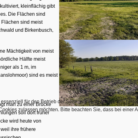
 kultiviert, kleinflächig
gibt
des.
Die Flächen sind
Flächen
sind meist
chwald und Birkenbusch,
ne Mächtigkeit von meist
ördliche Hälfte meist
niger als 1 m, im
anslohmoor) sind es meist
 essenziell für den Betrieb der Seite, während andere uns helf
gt man zu einer Brücke
 Cookies zulassen möchten. Bitte beachten Sie, dass bei einer 
ungen soll dort früher
cke wird heute von
eil ihre frühere
russischen