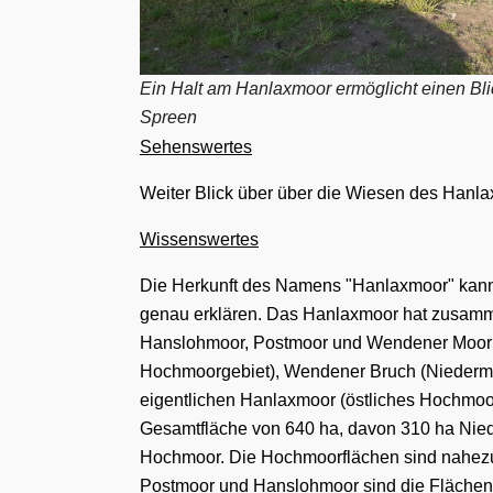
Ein Halt am Hanlaxmoor ermöglicht einen Blic
Spreen
Sehenswertes
Weiter Blick über über die Wiesen des Hanl
Wissenswertes
Die Herkunft des Namens "Hanlaxmoor" kan
genau erklären. Das Hanlaxmoor hat zusamm
Hanslohmoor, Postmoor und Wendener Moor 
Hochmoorgebiet), Wendener Bruch (Niederm
eigentlichen Hanlaxmoor (östliches Hochmoo
Gesamtfläche von
64
0
ha,
davon 3
10 ha
Nie
Hochmoor.
Die
Hochmoorflächen
sind
nahezu
Postmoor und Hanslohmoor
sind die
Flächen