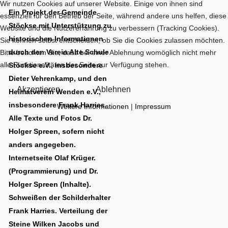
Wir nutzen Cookies auf unserer Website. Einige von ihnen sind
Ein Projekt der Gemeinde
essenziell für den Betrieb der Seite, während andere uns helfen, diese
Stöckse mit Unterstützung zu
Website und die Nutzererfahrung zu verbessern (Tracking Cookies).
historischen Informationen
Sie können selbst entscheiden, ob Sie die Cookies zulassen möchten.
durch den Verein Alte Schule
Bitte beachten Sie, dass bei einer Ablehnung womöglich nicht mehr
alle Funktionalitäten der Seite zur Verfügung stehen.
Stöckse e.V., insbesondere
Dieter Vehrenkamp, und den
Akzeptieren
Ablehnen
Heimatverein Wenden e.V.,
insbesondere Frank Harries.
Weitere Informationen
|
Impressum
Alle Texte und Fotos Dr.
Holger Spreen, sofern nicht
anders angegeben.
Internetseite Olaf Krüger.
(Programmierung) und Dr.
Holger Spreen (Inhalte).
Schweißen der Schilderhalter
Frank Harries. Verteilung der
Steine Wilken Jacobs und