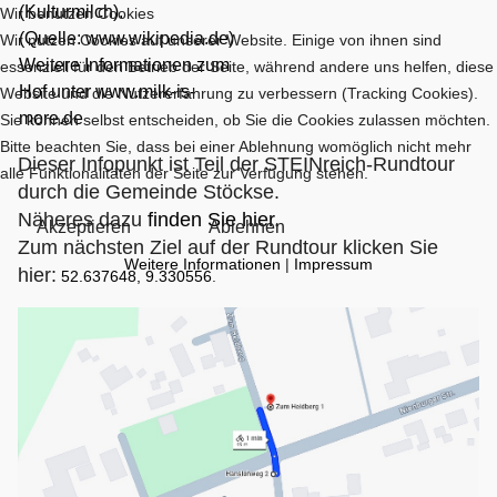
(
Kulturmilch
).
Wir benutzen Cookies
(Quelle: www.wikipedia.de)
Wir nutzen Cookies auf unserer Website. Einige von ihnen sind
Weitere Informationen zum
essenziell für den Betrieb der Seite, während andere uns helfen, diese
Hof unter
www.milk-is-
Website und die Nutzererfahrung zu verbessern (Tracking Cookies).
more.de
Sie können selbst entscheiden, ob Sie die Cookies zulassen möchten.
Bitte beachten Sie, dass bei einer Ablehnung womöglich nicht mehr
Dieser Infopunkt ist Teil der STEINreich-Rundtour
alle Funktionalitäten der Seite zur Verfügung stehen.
durch die Gemeinde Stöckse.
Näheres dazu
finden Sie hier
.
Akzeptieren
Ablehnen
Zum nächsten Ziel auf der Rundtour klicken Sie
Weitere Informationen
|
Impressum
hier:
52.637648, 9.330556
.