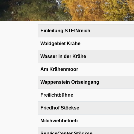
Beiträge
Title
Einleitung STEINreich
Waldgebiet Krähe
Wasser in der Krähe
Am Krähenmoor
Wappenstein Ortseingang
Freilichtbühne
Friedhof Stöckse
Milchviehbetrieb
ServiceCenter Stöckse