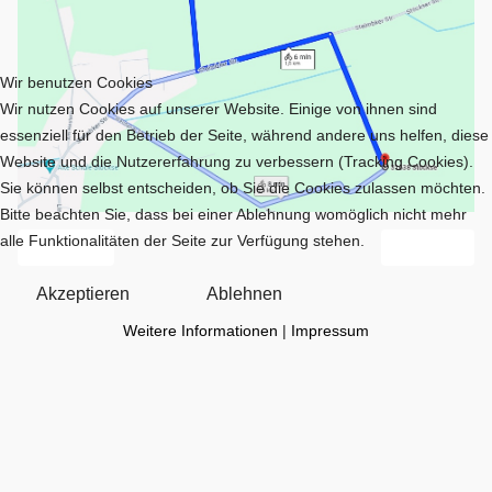
Wir benutzen Cookies
Wir nutzen Cookies auf unserer Website. Einige von ihnen sind
essenziell für den Betrieb der Seite, während andere uns helfen, diese
Website und die Nutzererfahrung zu verbessern (Tracking Cookies).
Sie können selbst entscheiden, ob Sie die Cookies zulassen möchten.
Bitte beachten Sie, dass bei einer Ablehnung womöglich nicht mehr
alle Funktionalitäten der Seite zur Verfügung stehen.
Vorheriger Beitrag: Am Stöckser Holz
Nächster Bei
Zurück
Weiter
Akzeptieren
Ablehnen
Weitere Informationen
|
Impressum