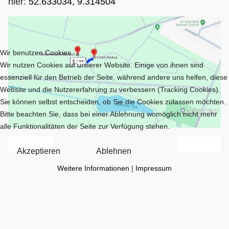
hier:
52.633034, 9.314504
Wir benutzen Cookies
Wir nutzen Cookies auf unserer Website. Einige von ihnen sind
essenziell für den Betrieb der Seite, während andere uns helfen, diese
Website und die Nutzererfahrung zu verbessern (Tracking Cookies).
Sie können selbst entscheiden, ob Sie die Cookies zulassen möchten.
Bitte beachten Sie, dass bei einer Ablehnung womöglich nicht mehr
alle Funktionalitäten der Seite zur Verfügung stehen.
Vorheriger Beitrag: Giebichenstein
Nächster Beit
Zurück
Weiter
Akzeptieren
Ablehnen
Weitere Informationen
|
Impressum