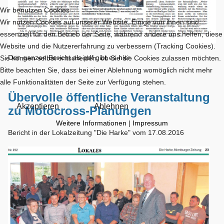
Wir benutzen Cookies
Wir nutzen Cookies auf unserer Website. Einige von ihnen sind
essenziell für den Betrieb der Seite, während andere uns helfen, diese
Website und die Nutzererfahrung zu verbessern (Tracking Cookies).
Den ganzen Bericht als pdf gibt es
hier
.
Sie können selbst entscheiden, ob Sie die Cookies zulassen möchten.
Bitte beachten Sie, dass bei einer Ablehnung womöglich nicht mehr
alle Funktionalitäten der Seite zur Verfügung stehen.
Übervolle öffentliche Veranstaltung
Akzeptieren
Ablehnen
zu Motocross-Planungen
Weitere Informationen
|
Impressum
Bericht in der Lokalzeitung "Die Harke" vom 17.08.2016