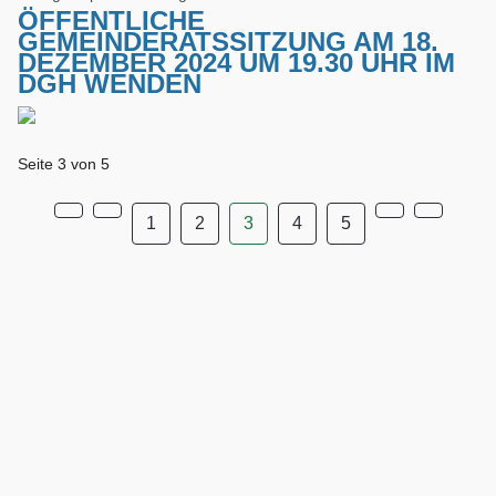
ÖFFENTLICHE
GEMEINDERATSSITZUNG AM 18.
DEZEMBER 2024 UM 19.30 UHR IM
DGH WENDEN
Seite 3 von 5
1
2
3
4
5