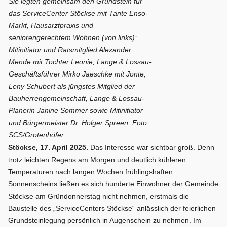
Sie legten gemeinsam den Grundstein für
das ServiceCenter Stöckse mit Tante Enso-
Markt, Hausarztpraxis und
seniorengerechtem Wohnen (von links):
Mitinitiator und Ratsmitglied Alexander
Mende mit Tochter Leonie, Lange & Lossau-
Geschäftsführer Mirko Jaeschke mit Jonte,
Leny Schubert als jüngstes Mitglied der
Bauherrengemeinschaft, Lange & Lossau-
Planerin Janine Sommer sowie Mitinitiator
und Bürgermeister Dr. Holger Spreen. Foto:
SCS/Grotenhöfer
Stöckse, 17. April 2025.
Das Interesse war sichtbar groß. Denn
trotz leichten Regens am Morgen und deutlich kühleren
Temperaturen nach langen Wochen frühlingshaften
Sonnenscheins ließen es sich hunderte Einwohner der Gemeinde
Stöckse am Gründonnerstag nicht nehmen, erstmals die
Baustelle des „ServiceCenters Stöckse“ anlässlich der feierlichen
Grundsteinlegung persönlich in Augenschein zu nehmen. Im