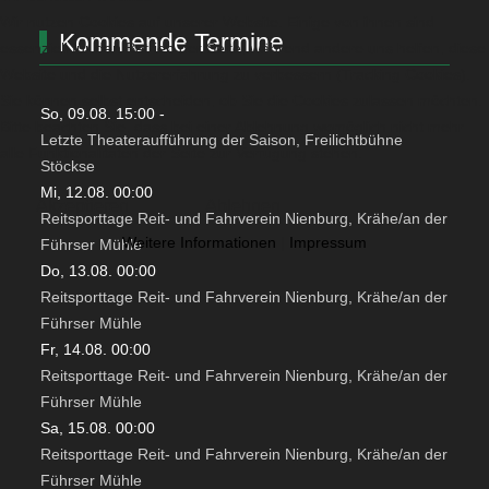
Wir nutzen Cookies auf unserer Website. Einige von ihnen sind
Kommende Termine
essenziell für den Betrieb der Seite, während andere uns helfen, diese
Website und die Nutzererfahrung zu verbessern (Tracking Cookies).
Sie können selbst entscheiden, ob Sie die Cookies zulassen möchten.
So, 09.08. 15:00
-
Bitte beachten Sie, dass bei einer Ablehnung womöglich nicht mehr
Letzte Theateraufführung der Saison, Freilichtbühne
alle Funktionalitäten der Seite zur Verfügung stehen.
Stöckse
Mi, 12.08. 00:00
Akzeptieren
Ablehnen
Reitsporttage Reit- und Fahrverein Nienburg, Krähe/an der
Weitere Informationen
|
Impressum
Führser Mühle
Do, 13.08. 00:00
Reitsporttage Reit- und Fahrverein Nienburg, Krähe/an der
Führser Mühle
Fr, 14.08. 00:00
Reitsporttage Reit- und Fahrverein Nienburg, Krähe/an der
Führser Mühle
Sa, 15.08. 00:00
Reitsporttage Reit- und Fahrverein Nienburg, Krähe/an der
Führser Mühle