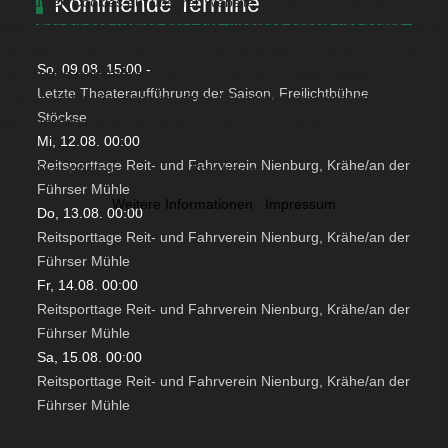
Kommende Termine
Wir nutzen Cookies auf unserer Website. Einige von ihnen sind
essenziell für den Betrieb der Seite, während andere uns helfen, diese
Website und die Nutzererfahrung zu verbessern (Tracking Cookies).
So, 09.08. 15:00
-
Sie können selbst entscheiden, ob Sie die Cookies zulassen möchten.
Letzte Theateraufführung der Saison, Freilichtbühne
Bitte beachten Sie, dass bei einer Ablehnung womöglich nicht mehr
Stöckse
alle Funktionalitäten der Seite zur Verfügung stehen.
Mi, 12.08. 00:00
Reitsporttage Reit- und Fahrverein Nienburg, Krähe/an der
Akzeptieren
Ablehnen
Führser Mühle
Weitere Informationen
|
Impressum
Do, 13.08. 00:00
Reitsporttage Reit- und Fahrverein Nienburg, Krähe/an der
Führser Mühle
Fr, 14.08. 00:00
Reitsporttage Reit- und Fahrverein Nienburg, Krähe/an der
Führser Mühle
Sa, 15.08. 00:00
Reitsporttage Reit- und Fahrverein Nienburg, Krähe/an der
Führser Mühle