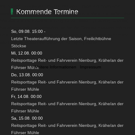
Wir nutzen Cookies auf unserer Website. Einige von ihnen sind
Kommende Termine
essenziell für den Betrieb der Seite, während andere uns helfen, diese
Website und die Nutzererfahrung zu verbessern (Tracking Cookies).
Sie können selbst entscheiden, ob Sie die Cookies zulassen möchten.
So, 09.08. 15:00
-
Bitte beachten Sie, dass bei einer Ablehnung womöglich nicht mehr
Letzte Theateraufführung der Saison, Freilichtbühne
alle Funktionalitäten der Seite zur Verfügung stehen.
Stöckse
Mi, 12.08. 00:00
Akzeptieren
Ablehnen
Reitsporttage Reit- und Fahrverein Nienburg, Krähe/an der
Weitere Informationen
|
Impressum
Führser Mühle
Do, 13.08. 00:00
Reitsporttage Reit- und Fahrverein Nienburg, Krähe/an der
Führser Mühle
Fr, 14.08. 00:00
Reitsporttage Reit- und Fahrverein Nienburg, Krähe/an der
Führser Mühle
Sa, 15.08. 00:00
Reitsporttage Reit- und Fahrverein Nienburg, Krähe/an der
Führser Mühle