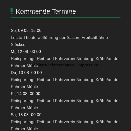
Wir nutzen Cookies auf unserer Website. Einige von ihnen sind
Kommende Termine
essenziell für den Betrieb der Seite, während andere uns helfen, diese
Website und die Nutzererfahrung zu verbessern (Tracking Cookies).
Sie können selbst entscheiden, ob Sie die Cookies zulassen möchten.
So, 09.08. 15:00
-
Bitte beachten Sie, dass bei einer Ablehnung womöglich nicht mehr
Letzte Theateraufführung der Saison, Freilichtbühne
alle Funktionalitäten der Seite zur Verfügung stehen.
Stöckse
Mi, 12.08. 00:00
Akzeptieren
Ablehnen
Reitsporttage Reit- und Fahrverein Nienburg, Krähe/an der
Weitere Informationen
|
Impressum
Führser Mühle
Do, 13.08. 00:00
Reitsporttage Reit- und Fahrverein Nienburg, Krähe/an der
Führser Mühle
Fr, 14.08. 00:00
Reitsporttage Reit- und Fahrverein Nienburg, Krähe/an der
Führser Mühle
Sa, 15.08. 00:00
Reitsporttage Reit- und Fahrverein Nienburg, Krähe/an der
Führser Mühle