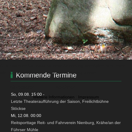
Wir benutzen Cookies
Wir nutzen Cookies auf unserer Website. Einige von ihnen sind
essenziell für den Betrieb der Seite, während andere uns helfen, diese
Website und die Nutzererfahrung zu verbessern (Tracking Cookies).
Sie können selbst entscheiden, ob Sie die Cookies zulassen möchten.
Bitte beachten Sie, dass bei einer Ablehnung womöglich nicht mehr
alle Funktionalitäten der Seite zur Verfügung stehen.
Kommende Termine
Akzeptieren
Ablehnen
So, 09.08. 15:00
-
Weitere Informationen
|
Impressum
Letzte Theateraufführung der Saison, Freilichtbühne
Stöckse
Mi, 12.08. 00:00
Reitsporttage Reit- und Fahrverein Nienburg, Krähe/an der
Führser Mühle