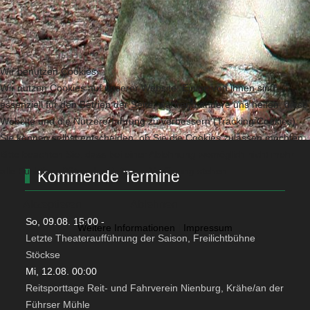
Wir benutzen Cookies
Wir nutzen Cookies auf unserer Website. Einige von ihnen sind
essenziell für den Betrieb der Seite, während andere uns helfen, diese
Website und die Nutzererfahrung zu verbessern (Tracking Cookies).
Sie können selbst entscheiden, ob Sie die Cookies zulassen möchten.
Bitte beachten Sie, dass bei einer Ablehnung womöglich nicht mehr
alle Funktionalitäten der Seite zur Verfügung stehen.
Kommende Termine
Akzeptieren
Ablehnen
So, 09.08. 15:00
-
Weitere Informationen
|
Impressum
Letzte Theateraufführung der Saison, Freilichtbühne
Stöckse
Mi, 12.08. 00:00
Reitsporttage Reit- und Fahrverein Nienburg, Krähe/an der
Führser Mühle