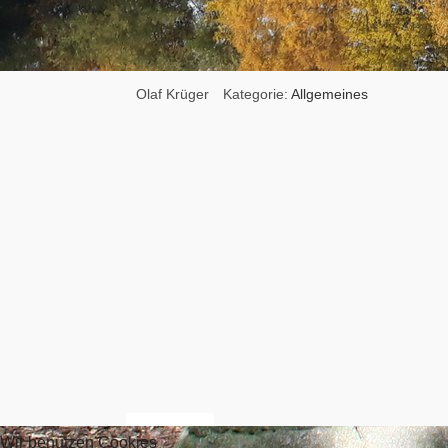
Olaf Krüger
Kategorie:
Allgemeines
Vorheriger Beitrag: Anfahrt
Zurück
Wir benutzen Cookies