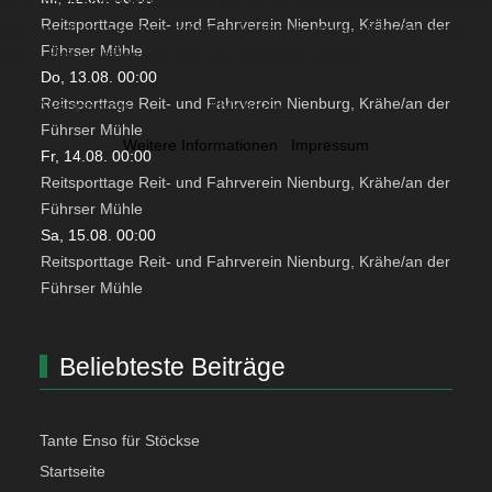
Sie können selbst entscheiden, ob Sie die Cookies zulassen möchten.
Reitsporttage Reit- und Fahrverein Nienburg, Krähe/an der
Bitte beachten Sie, dass bei einer Ablehnung womöglich nicht mehr
Führser Mühle
alle Funktionalitäten der Seite zur Verfügung stehen.
Do, 13.08. 00:00
Reitsporttage Reit- und Fahrverein Nienburg, Krähe/an der
Akzeptieren
Ablehnen
Führser Mühle
Weitere Informationen
|
Impressum
Fr, 14.08. 00:00
Reitsporttage Reit- und Fahrverein Nienburg, Krähe/an der
Führser Mühle
Sa, 15.08. 00:00
Reitsporttage Reit- und Fahrverein Nienburg, Krähe/an der
Führser Mühle
Beliebteste Beiträge
Tante Enso für Stöckse
Startseite