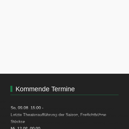
Kommende Termine
Wir benutzen Cookies
So, 09.08. 15:00
-
Wir nutzen Cookies auf unserer Website. Einige von ihnen sind
Letzte Theateraufführung der Saison, Freilichtbühne
essenziell für den Betrieb der Seite, während andere uns helfen, diese
Stöckse
Website und die Nutzererfahrung zu verbessern (Tracking Cookies).
Mi, 12.08. 00:00