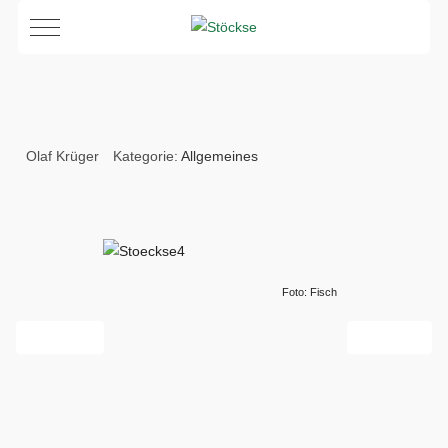
Mobile Menu Toggle
Olaf Krüger
Kategorie:
Allgemeines
Foto: Fisch
Vorheriger Beitrag: Anfahrt
Nächster Bei
Zurück
Weiter