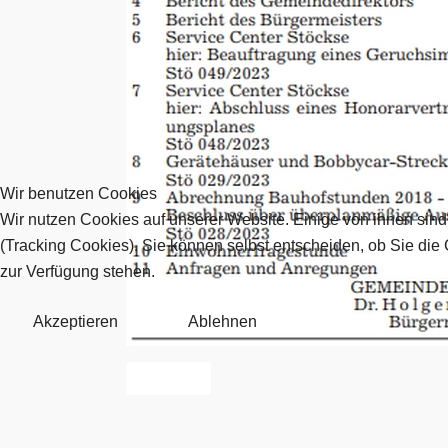
Wir benutzen Cookies
Wir nutzen Cookies auf unserer Website. Einige von ihnen sind
(Tracking Cookies). Sie können selbst entscheiden, ob Sie die
zur Verfügung stehen.
Akzeptieren
Ablehnen
Nächster Beitrag: Anfahrt
Weiter